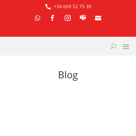
+34 609 52 75 30




Blog