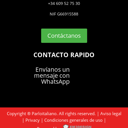
+34 609 52 75 30
NIF G66915588
Contáctanos
CONTACTO RAPIDO
Envíanos un
mensaje con
WhatsApp
Copyright ® Parloitaliano. All rights reserved. |
Aviso legal
|
Privacy
|
Condiciones generales de uso
|