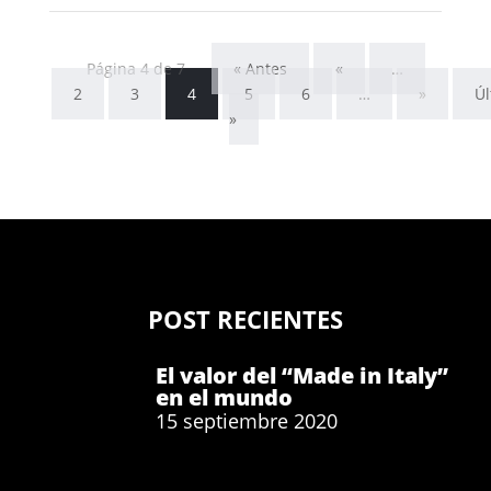
Página 4 de 7
« Antes
«
…
2
3
4
5
6
…
»
Úl
»
POST RECIENTES
El valor del “Made in Italy”
en el mundo
15 septiembre 2020