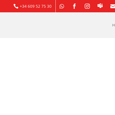
+34 609 52 75 30



H