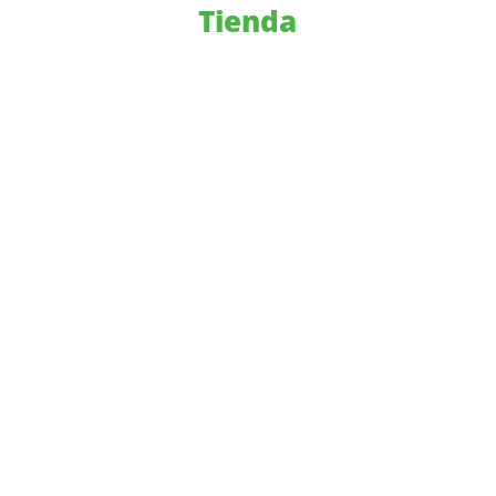
Tienda
Cursos Online
Individual
En grupo