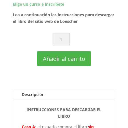
Elige un curso e inscríbete
Lea a continuación las instrucciones para descargar
el libro del sitio web de Loescher
Texto:
Pronti
per
il
Añadir al carrito
test
B1
cantidad
Descripción
INSTRUCCIONES PARA DESCARGAR EL
LIBRO
Caso A
: el usuario compra el libro
sin