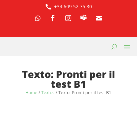
+34 609 52 75 30




Texto: Pronti per il
test B1
Home
/
Textos
/ Texto: Pronti per il test B1