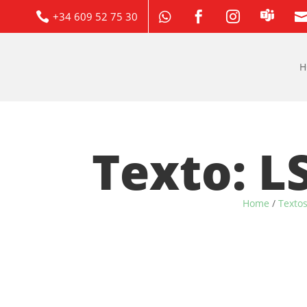
+34 609 52 75 30



H
Texto: L
Home
/
Texto