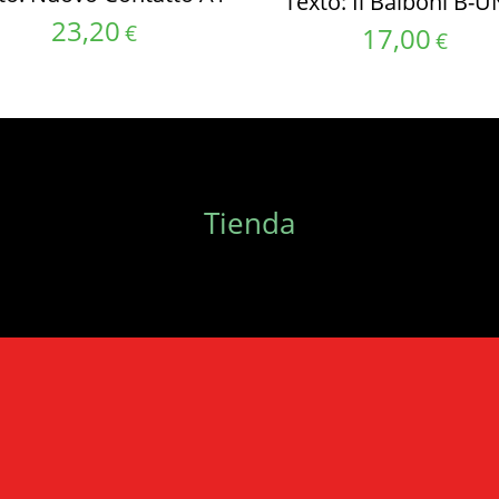
Texto: Il Balboni B-
23,20
€
17,00
€
Tienda