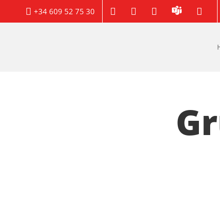




+34 609 52 75 30
Gr