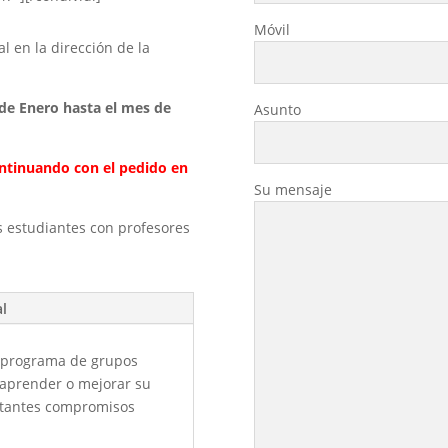
e
Móvil
g
l en la dirección de la
a
d
0 de Enero hasta el mes de
Asunto
i
l
a
continuando con el pedido en
s
Su mensaje
c
i
s estudiantes con profesores
a
r
e
al
v
u
programa de grupos
o
aprender o mejorar su
t
ortantes compromisos
o
q