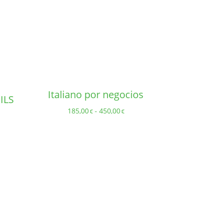
Italiano por negocios
ILS
Rango
185,00
-
450,00
€
€
de
precios:
desde
185,00€
hasta
450,00€