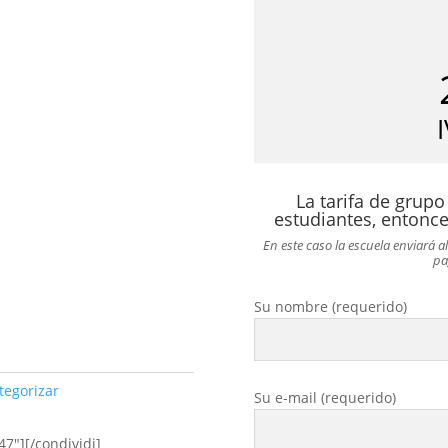
La tarifa de grupo
p
estudiantes, entonce
En este caso la escuela enviará 
pa
Su nombre (requerido)
S
tegorizar
i
Su e-mail (requerido)
p
r
47″][/condividi]