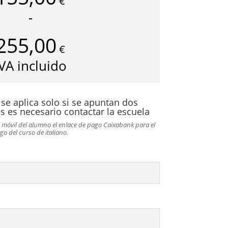
€
-
255,00
€
Rango
IVA incluido
de
 se aplica solo si se apuntan dos
recios:
s es necesario contactar la escuela
al móvil del alumno el enlace de pago Caixabank para el
desde
go del curso de italiano.
155,00€
hasta
255,00€