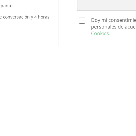
u
ipantes.
e
s
e conversación y 4 horas
Doy mi consentimie
t
personales de acue
o
Cookies
.
c
a
m
p
o
.
s