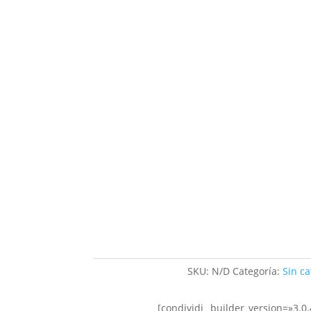
SKU:
N/D
Categoría:
Sin ca
[condividi _builder_version=»3.0.