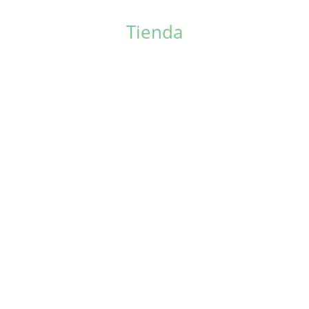
Tienda
Cursos Online
Individual
En grupo