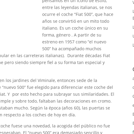
pensamos en un icono de estilo,
entre las leyendas italianas, se nos
ocurre el coche “Fiat 500”, que hace
años se convirtió en un mito todo
italiano. Es un coche único en su
forma, género . A partir de su
estreno en 1957 como “el nuevo
500” ha acompañado muchos
ular en las carreteras italianas). Durante décadas Fiat
e pero siendo siempre fiel a su forma tan especial y
 en los jardines del Viminale, entonces sede de la
e “nuevo 500” fue elegido para diferenciar este coche del
at. Y por esto hecho para subrayar sus similaridades. El
mple y sobre todo, faltaban las decoraciones en cromo.
ustaban mucho. Según la época (años 60), las puertas se
on respecto a los coches de hoy en día.
e coche fuese una novedad, la acogida del público no fue
 esperaban. El “nuevo 500” era demasiado sencillo y