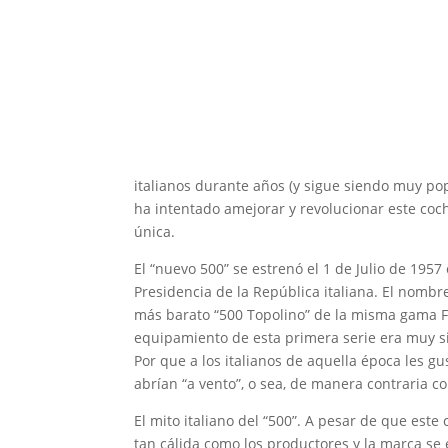
italianos durante años (y sigue siendo muy pop
ha intentado amejorar y revolucionar este coch
única.
El “nuevo 500” se estrenó el 1 de Julio de 1957
Presidencia de la República italiana. El nombr
más barato “500 Topolino” de la misma gama Fi
equipamiento de esta primera serie era muy si
Por que a los italianos de aquella época les g
abrían “a vento”, o sea, de manera contraria c
El mito italiano del “500”. A pesar de que est
tan cálida como los productores y la marca se