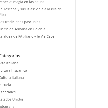
Venecia: magia en las aguas
La Toscana y sus islas: viaje a la isla de
Elba
Las tradiciones pascuales
Un fin de semana en Bolonia
La aldea de Pitigliano y le Vie Cave
Categorías
arte italiana
cultura hispánica
Cultura italiana
escuela
Especiales
Estados Unidos
fotografía