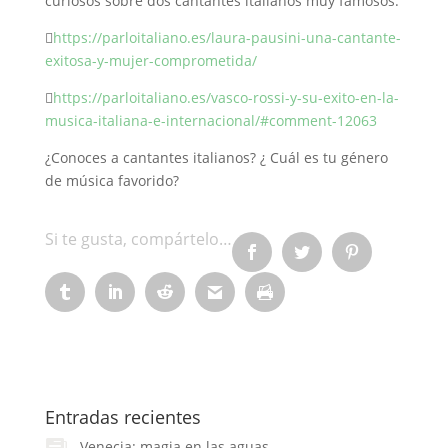
curiosos sobre dos cantantes italianos muy famosos:

https://parloitaliano.es/laura-pausini-una-cantante-
exitosa-y-mujer-comprometida/

https://parloitaliano.es/vasco-rossi-y-su-exito-en-la-
musica-italiana-e-internacional/#comment-12063
¿Conoces a cantantes italianos? ¿ Cuál es tu género
de música favorido?
Entradas recientes
Venecia: magia en las aguas