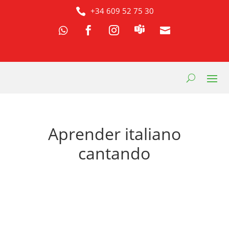
+34 609 52 75 30




Aprender italiano
cantando