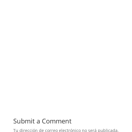
Huevos de chocolate Las tradiciones
pascuales, una de las tradiciones de
la pascua en Italia es regalar huevos
de…
Submit a Comment
Tu dirección de correo electrónico no será publicada.